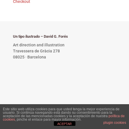
Checkout
Un tipo ilustrado – David G. Forés
Art direction and illustration
Travessera de Gràcia 278
08025 · Barcelona
Este sitio web utiliza cookies para que usted tenga la mejor experiencia de
usuario. Si continúa navegando está dando su consentimiento para la
Privacy Policy •
Copyright © 2023 David G. Forés. All
aceptación de las mencionadas cookies y la aceptación de nuestra
política de
cookies
, pinche el enlace para mayor información.
rights reserved.
plugin cookies
ACEPTAR