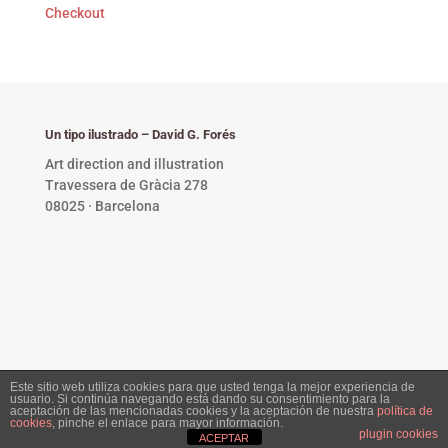
Checkout
Un tipo ilustrado – David G. Forés
Art direction and illustration
Travessera de Gràcia 278
08025 · Barcelona
Este sitio web utiliza cookies para que usted tenga la mejor experiencia de
usuario. Si continúa navegando está dando su consentimiento para la
Privacy Policy •
Copyright © 2023 David G. Forés. All
aceptación de las mencionadas cookies y la aceptación de nuestra
política de
cookies
, pinche el enlace para mayor información.
rights reserved.
plugin cookies
ACEPTAR