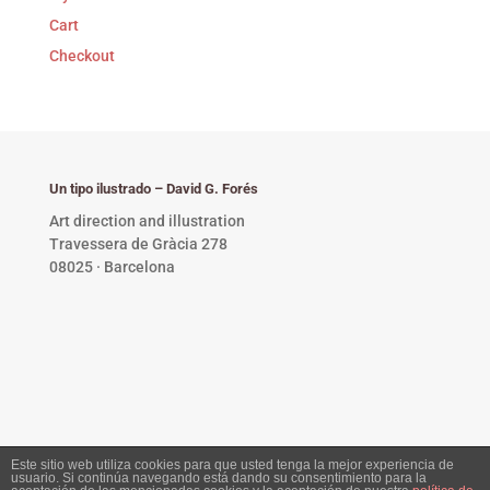
Cart
Checkout
Un tipo ilustrado – David G. Forés
Art direction and illustration
Travessera de Gràcia 278
08025 · Barcelona
Este sitio web utiliza cookies para que usted tenga la mejor experiencia de
usuario. Si continúa navegando está dando su consentimiento para la
Privacy Policy •
Copyright © 2023 David G. Forés. All