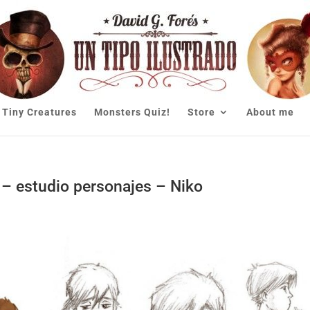
Tiny Creatures
Monsters Quiz!
Store
About me
s – estudio personajes – Niko