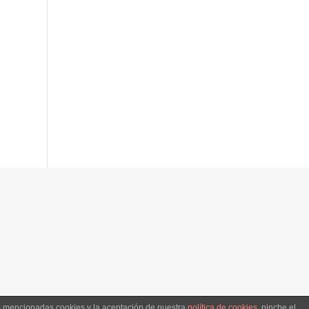
as mencionadas cookies y la aceptación de nuestra
política de cookies
, pinche el