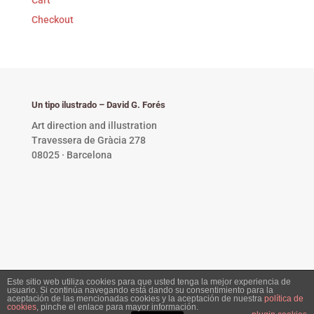
Checkout
Un tipo ilustrado – David G. Forés
Art direction and illustration
Travessera de Gràcia 278
08025 · Barcelona
Este sitio web utiliza cookies para que usted tenga la mejor experiencia de
usuario. Si continúa navegando está dando su consentimiento para la
Privacy Policy •
Copyright © 2023 David G. Forés. All
aceptación de las mencionadas cookies y la aceptación de nuestra
política de
cookies
, pinche el enlace para mayor información.
rights reserved.