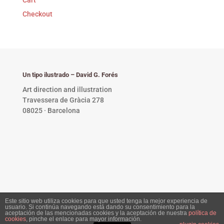
Checkout
Un tipo ilustrado – David G. Forés
Art direction and illustration
Travessera de Gràcia 278
08025 · Barcelona
Este sitio web utiliza cookies para que usted tenga la mejor experiencia de
usuario. Si continúa navegando está dando su consentimiento para la
Privacy Policy •
Copyright © 2023 David G. Forés. All
aceptación de las mencionadas cookies y la aceptación de nuestra
política de
cookies
, pinche el enlace para mayor información.
rights reserved.