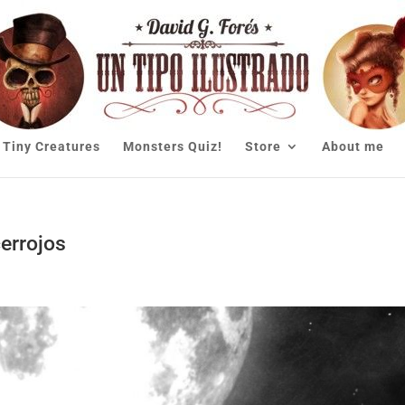
Tiny Creatures
Monsters Quiz!
Store
About me
cerrojos