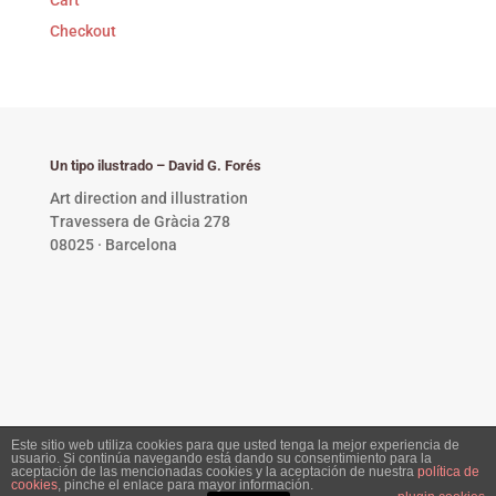
Checkout
Un tipo ilustrado – David G. Forés
Art direction and illustration
Travessera de Gràcia 278
08025 · Barcelona
Este sitio web utiliza cookies para que usted tenga la mejor experiencia de
usuario. Si continúa navegando está dando su consentimiento para la
Privacy Policy •
Copyright © 2023 David G. Forés. All
aceptación de las mencionadas cookies y la aceptación de nuestra
política de
cookies
, pinche el enlace para mayor información.
rights reserved.