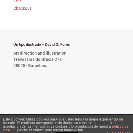
Checkout
Un tipo ilustrado – David G. Forés
Art direction and illustration
Travessera de Gràcia 278
08025 · Barcelona
Este sitio web utiliza cookies para que usted tenga la mejor experiencia de
usuario. Si continúa navegando está dando su consentimiento para la
Privacy Policy •
Copyright © 2023 David G. Forés. All
aceptación de las mencionadas cookies y la aceptación de nuestra
política de
cookies
, pinche el enlace para mayor información.
rights reserved.