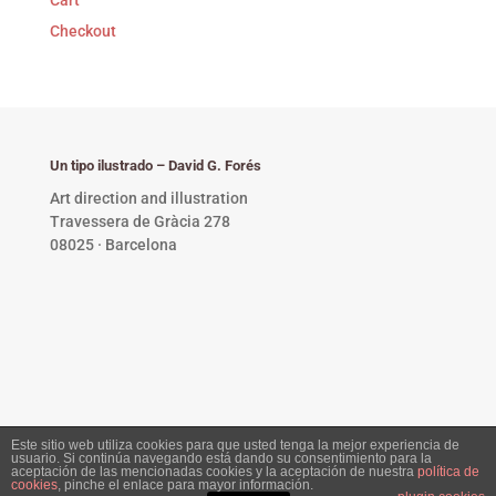
Checkout
Un tipo ilustrado – David G. Forés
Art direction and illustration
Travessera de Gràcia 278
08025 · Barcelona
Este sitio web utiliza cookies para que usted tenga la mejor experiencia de
usuario. Si continúa navegando está dando su consentimiento para la
Privacy Policy •
Copyright © 2023 David G. Forés. All
aceptación de las mencionadas cookies y la aceptación de nuestra
política de
cookies
, pinche el enlace para mayor información.
rights reserved.